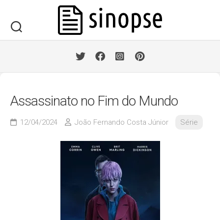
Skip
to
content
Assassinato no Fim do Mundo
12/04/2024
João Fernando Costa Júnior
Série