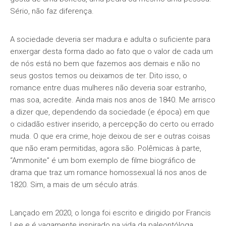
Sério, não faz diferença.
A sociedade deveria ser madura e adulta o suficiente para
enxergar desta forma dado ao fato que o valor de cada um
de nós está no bem que fazemos aos demais e não no
seus gostos temos ou deixamos de ter. Dito isso, o
romance entre duas mulheres não deveria soar estranho,
mas soa, acredite. Ainda mais nos anos de 1840. Me arrisco
a dizer que, dependendo da sociedade (e época) em que
o cidadão estiver inserido, a percepção do certo ou errado
muda. O que era crime, hoje deixou de ser e outras coisas
que não eram permitidas, agora são. Polêmicas à parte,
“Ammonite” é um bom exemplo de filme biográfico de
drama que traz um romance homossexual lá nos anos de
1820. Sim, a mais de um século atrás.
Lançado em 2020, o longa foi escrito e dirigido por Francis
Lee e é vagamente inspirado na vida da paleontóloga