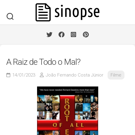
Skip
to
content
A Raiz de Todo o Mal?
14/01/2023
João Fernando Costa Júnior
Filme