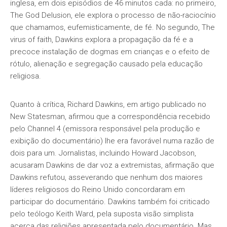
inglesa, em dois episódios de 46 minutos cada: no primeiro,
The God Delusion, ele explora o processo de não-raciocínio
que chamamos, eufemisticamente, de fé. No segundo, The
virus of faith, Dawkins explora a propagação da fé e a
precoce instalação de dogmas em crianças e o efeito de
rótulo, alienação e segregação causado pela educação
religiosa.
Quanto à crítica, Richard Dawkins, em artigo publicado no
New Statesman, afirmou que a correspondência recebido
pelo Channel 4 (emissora responsável pela produção e
exibição do documentário) lhe era favorável numa razão de
dois para um. Jornalistas, incluindo Howard Jacobson,
acusaram Dawkins de dar voz a extremistas, afirmação que
Dawkins refutou, asseverando que nenhum dos maiores
líderes religiosos do Reino Unido concordaram em
participar do documentário. Dawkins também foi criticado
pelo teólogo Keith Ward, pela suposta visão simplista
acerca das religiões apresentada pelo documentário. Mas