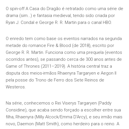
O spin-off A Casa do Dragão é retratado como uma série de
drama (sim…) e fantasia medieval, tendo sido criada por
Ryan J. Condal e George R. R. Martin para o canal HBO.
O enredo tem como base os eventos narrados na segunda
metade do romance Fire & Blood (de 2018), escrito por
George R. R. Martin. Funciona como uma prequela (eventos
ocorridos antes), se passando cerca de 300 anos antes de
Game of Thrones (2011–2019). A história central traz a
disputa dos meios-irmãos Rhaenyra Targaryen e Aegon II
pela posse do Trono de Ferro dos Sete Reinos de
Westeros.
Na série, conhecemos o Rei Viserys Targaryen (Paddy
Considine), que acaba sendo forçado a escolher entre sua
filha, Rhaenyra (Milly Alcock/Emma D’Arcy), e seu irmão mais
novo, Daemon (Matt Smith), como herdeiro para o reino. A