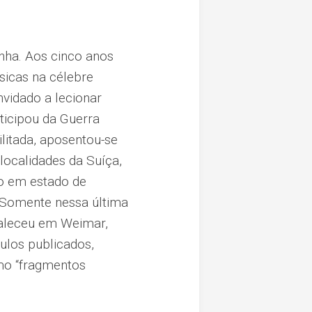
ha. Aos cinco anos
ssicas na célebre
nvidado a lecionar
rticipou da Guerra
itada, aposentou-se
 localidades da Suíça,
do em estado de
 Somente nessa última
Faleceu em Weimar,
ulos publicados,
mo “fragmentos