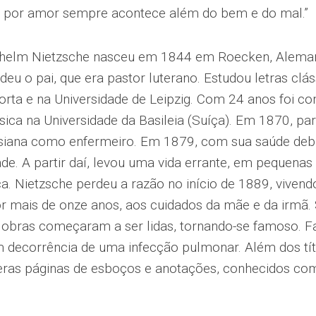
az por amor sempre acontece além do bem e do mal.”
ilhelm Nietzsche nasceu em 1844 em Roecken, Aleman
rdeu o pai, que era pastor luterano. Estudou letras clá
orta e na Universidade de Leipzig. Com 24 anos foi co
ássica na Universidade da Basileia (Suíça). Em 1870, pa
siana como enfermeiro. Em 1879, com sua saúde debil
ade. A partir daí, levou uma vida errante, em pequenas
nça. Nietzsche perdeu a razão no início de 1889, viven
r mais de onze anos, aos cuidados da mãe e da irmã.
 obras começaram a ser lidas, tornando-se famoso. 
decorrência de uma infecção pulmonar. Além dos tít
eras páginas de esboços e anotações, conhecidos co