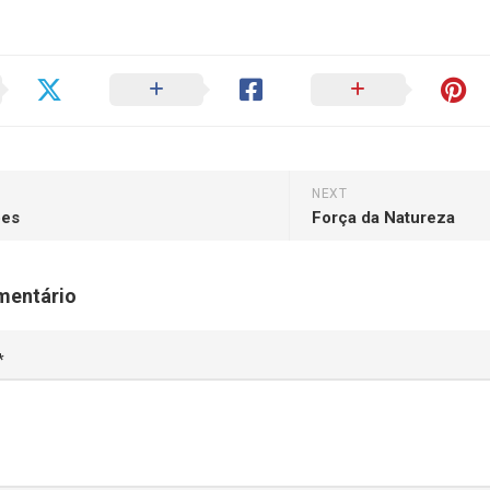
NEXT
ões
Força da Natureza
mentário
*