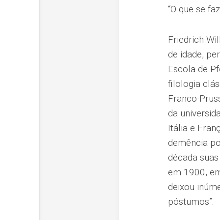
“O que se f
Friedrich W
de idade, pe
Escola de Pf
filologia cl
Franco-Prus
da universid
Itália e Fra
demência po
década suas
em 1900, em 
deixou inúm
póstumos”.