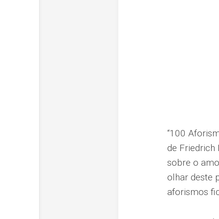
“100 Aforism
de Friedrich
sobre o amor
olhar deste 
aforismos fi