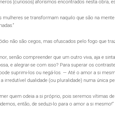
meros [curiosos] aforismos encontrados nesta obra, es
as mulheres se transformam naquilo que são na ment
adas.”
ódio não são cegos, mas ofuscados pelo fogo que tra
mor, senão compreender que um outro viva, aja e sinta
ssa, e alegrar-se com isso? Para superar os contraste
pode suprimi-los ou negá-los. — Até o amor a si mes
a irredutível dualidade (ou pluralidade) numa única pe
er quem odeia a si próprio, pois seremos vítimas de 
idemos, então, de seduzi-lo para o amor a si mesmo!”