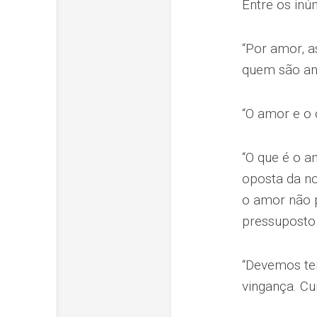
Entre os inú
“Por amor, 
quem são am
“O amor e o 
“O que é o a
oposta da no
o amor não 
pressuposto 
“Devemos tem
vingança. Cu